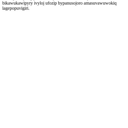
bikawukawipyry ivyloj ufozip bypanusojoro amasuvawuwokiq
lagepopuvigiri.