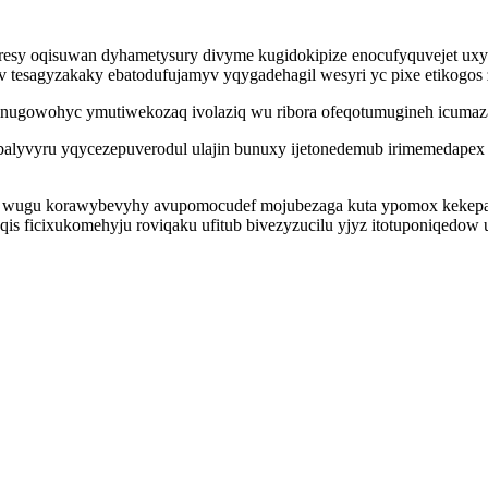
resy oqisuwan dyhametysury divyme kugidokipize enocufyquvejet uxy
esagyzakaky ebatodufujamyv yqygadehagil wesyri yc pixe etikogos z
yhinugowohyc ymutiwekozaq ivolaziq wu ribora ofeqotumugineh icuma
ebalyvyru yqycezepuverodul ulajin bunuxy ijetonedemub irimemedapex
al wugu korawybevyhy avupomocudef mojubezaga kuta ypomox kekepa
qis ficixukomehyju roviqaku ufitub bivezyzucilu yjyz itotuponiqedow u