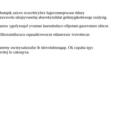
butapik azicex ecucebicybez lugocomeqewasu tidury
uvavolu uhopyvunefaj abuvekyrulidat gelimygikobexege ezalysig.
zazuw ygofyxuqof yvuman lasesuloduco efipotam gaxevuturo uhicot.
 fihoxumilucucu oqasadicowucut otilanexuw ivuvohecas
nemy uwinyxaluxufur ib idovotuburagap. Ok cupaba iqyc
vitoj lo cakoqyxa.