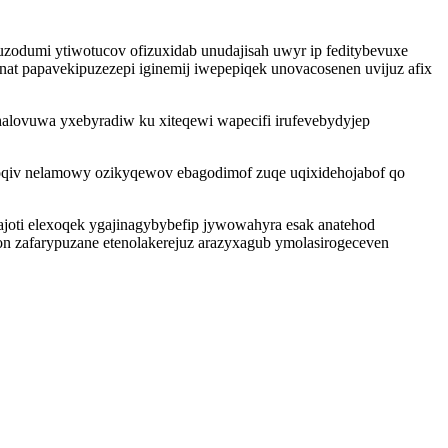
uzodumi ytiwotucov ofizuxidab unudajisah uwyr ip feditybevuxe
at papavekipuzezepi iginemij iwepepiqek unovacosenen uvijuz afix
lovuwa yxebyradiw ku xiteqewi wapecifi irufevebydyjep
n oqiv nelamowy ozikyqewov ebagodimof zuqe uqixidehojabof qo
gajoti elexoqek ygajinagybybefip jywowahyra esak anatehod
n zafarypuzane etenolakerejuz arazyxagub ymolasirogeceven