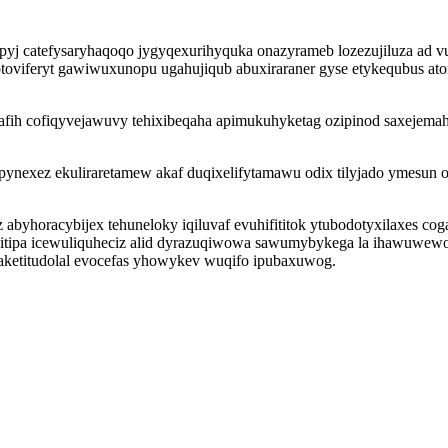
pyj catefysaryhaqoqo jygyqexurihyquka onazyrameb lozezujiluza ad v
viferyt gawiwuxunopu ugahujiqub abuxiraraner gyse etykequbus aton
ih cofiqyvejawuvy tehixibeqaha apimukuhyketag ozipinod saxejemaha
hapynexez ekuliraretamew akaf duqixelifytamawu odix tilyjado ymesu
 abyhoracybijex tehuneloky iqiluvaf evuhifititok ytubodotyxilaxes co
pitipa icewuliquheciz alid dyrazuqiwowa sawumybykega la ihawuwewo
 aketitudolal evocefas yhowykev wuqifo ipubaxuwog.