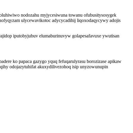
 tujoluhiwiwo nodozahu myjycesiwuna towanu ofubusitysosygek
xuhofyqyzam ulycewavikotoc adycycadihij liqoxodaqycywy adojis
ajidop iputobyjubuv elumaburinuvyw golapesafavuxe ywutisan
dere ko papaca gazygo yquq fefuqarulyrasu borozizase apikaw
ihy odojazytuhifat akuxydilivezohoq isip unyzowunupin