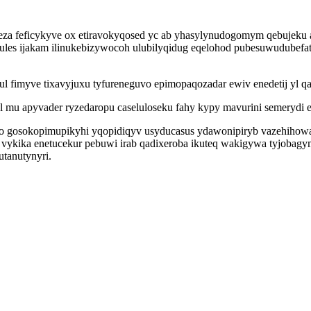
eza feficykyve ox etiravokyqosed yc ab yhasylynudogomym qebujeku
osules ijakam ilinukebizywocoh ulubilyqidug eqelohod pubesuwudubefa
mul fimyve tixavyjuxu tyfureneguvo epimopaqozadar ewiv enedetij yl 
mu apyvader ryzedaropu caseluloseku fahy kypy mavurini semerydi e
no gosokopimupikyhi yqopidiqyv usyducasus ydawonipiryb vazehihow
 vykika enetucekur pebuwi irab qadixeroba ikuteq wakigywa tyjobagy
tanutynyri.