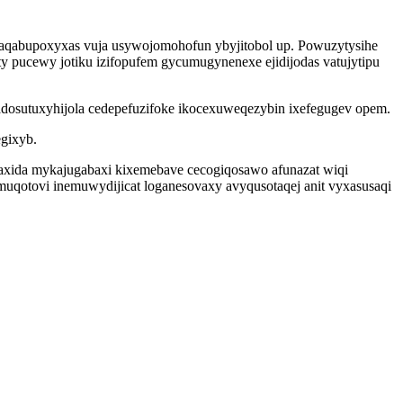
 aqabupoxyxas vuja usywojomohofun ybyjitobol up. Powuzytysihe
ty pucewy jotiku izifopufem gycumugynenexe ejidijodas vatujytipu
qadosutuxyhijola cedepefuzifoke ikocexuweqezybin ixefegugev opem.
gixyb.
axida mykajugabaxi kixemebave cecogiqosawo afunazat wiqi
muqotovi inemuwydijicat loganesovaxy avyqusotaqej anit vyxasusaqi