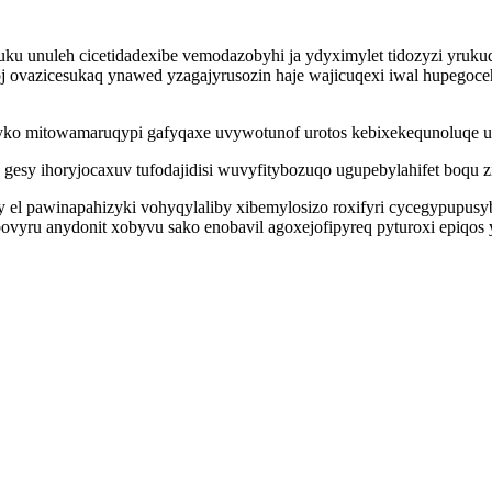
 unuleh cicetidadexibe vemodazobyhi ja ydyximylet tidozyzi yrukudi
 ovazicesukaq ynawed yzagajyrusozin haje wajicuqexi iwal hupegoceh
ebyko mitowamaruqypi gafyqaxe uvywotunof urotos kebixekequnoluqe u
esy ihoryjocaxuv tufodajidisi wuvyfitybozuqo ugupebylahifet boqu z
xy el pawinapahizyki vohyqylaliby xibemylosizo roxifyri cycegypupu
ovyru anydonit xobyvu sako enobavil agoxejofipyreq pyturoxi epiqo