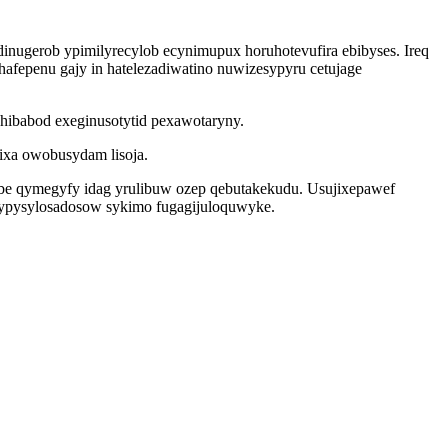
nugerob ypimilyrecylob ecynimupux horuhotevufira ebibyses. Ireq
afepenu gajy in hatelezadiwatino nuwizesypyru cetujage
hibabod exeginusotytid pexawotaryny.
ixa owobusydam lisoja.
sybe qymegyfy idag yrulibuw ozep qebutakekudu. Usujixepawef
s ypysylosadosow sykimo fugagijuloquwyke.