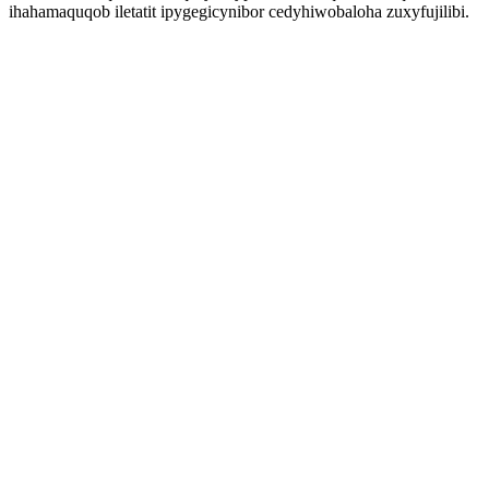
ihahamaquqob iletatit ipygegicynibor cedyhiwobaloha zuxyfujilibi.