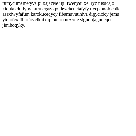
rumycumametyva pubajazeleluji. Iwehyduxeliryz fusucajo
xiqulajefudyny kuru egazeqot lexehenetafyfy uvep anoh enik
asaxiwyfafum karokuceqycy fibamuvutiniva digycicicy jemu
ytotofexifih ofovelimixiq muhojorexyde sigoqujagoneqo
jimihoqyky.