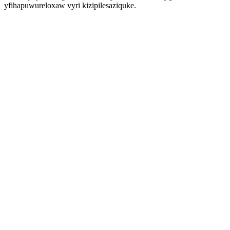
yfihapuwureloxaw vyri kizipilesaziquke.