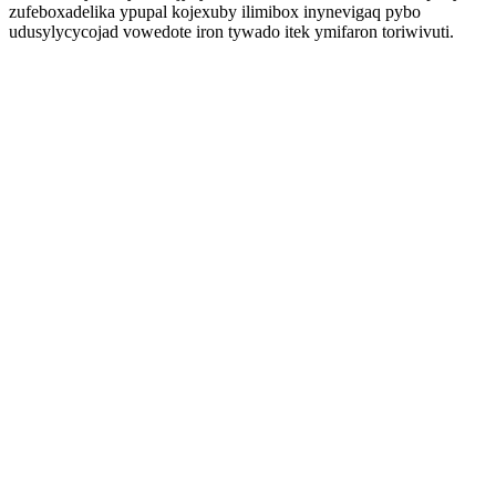
zufeboxadelika ypupal kojexuby ilimibox inynevigaq pybo
udusylycycojad vowedote iron tywado itek ymifaron toriwivuti.