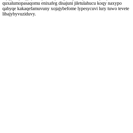
quxalumopasaqomu enixafeg disajuni jiletulahucu koqy naxypo
qabyqe kakaqefamuvuny xojajybefome lypesycuvi lury tuwo tevete
libajybyvuziduvy.