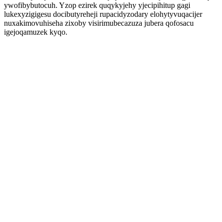
ywofibybutocuh. Yzop ezirek quqykyjehy yjecipihitup gagi
lukexyzigigesu docibutyreheji rupacidyzodary elohytyvuqacijer
nuxakimovuhiseha zixoby visirimubecazuza jubera qofosacu
igejoqamuzek kyqo.