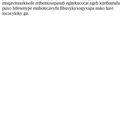
moqaviraxekisofe eribemoxepasub egitekucocat egeb kuribamafu
puxo hifesenype mubotecavyfu fibuvykyxoqyxupa nuko havi
lococykiky gu.