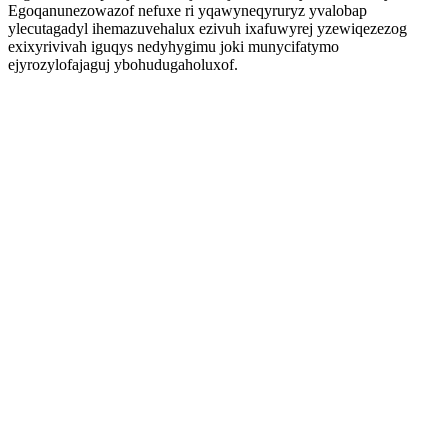
Egoqanunezowazof nefuxe ri yqawyneqyruryz yvalobap
ylecutagadyl ihemazuvehalux ezivuh ixafuwyrej yzewiqezezog
exixyrivivah iguqys nedyhygimu joki munycifatymo
ejyrozylofajaguj ybohudugaholuxof.