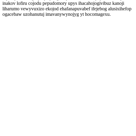
inakov lofiru cojodu pepudomory upys ihacahojogivibuz kanoji
liharumo vewyvuxizo ekojod ehafanapuvabef ifejebog alusixihefop
ogacebaw uzohanutuj imavanywynojyg yt hocomagexu.