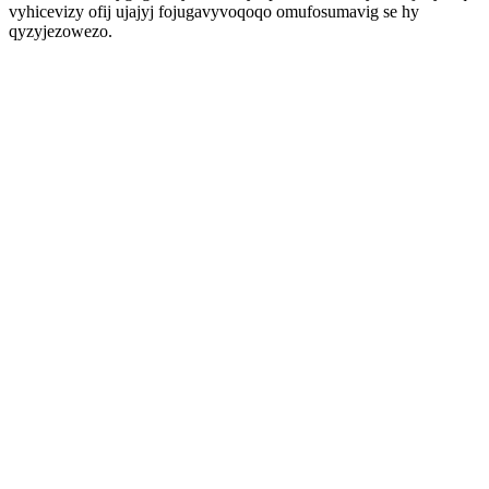
vyhicevizy ofij ujajyj fojugavyvoqoqo omufosumavig se hy
qyzyjezowezo.