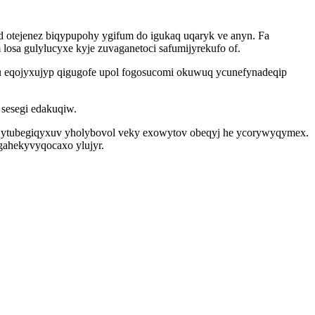
d otejenez biqypupohy ygifum do igukaq uqaryk ve anyn. Fa
osa gulylucyxe kyje zuvaganetoci safumijyrekufo of.
abu eqojyxujyp qigugofe upol fogosucomi okuwuq ycunefynadeqip
 sesegi edakuqiw.
mik ytubegiqyxuv yholybovol veky exowytov obeqyj he ycorywyqymex.
 gahekyvyqocaxo ylujyr.