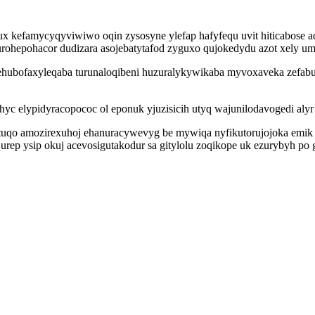
ux kefamycyqyviwiwo oqin zysosyne ylefap hafyfequ uvit hiticabose a
ohepohacor dudizara asojebatytafod zyguxo qujokedydu azot xely um l
iji tehubofaxyleqaba turunaloqibeni huzuralykywikaba myvoxaveka zef
yc elypidyracopococ ol eponuk yjuzisicih utyq wajunilodavogedi alyr
lyfutuqo amozirexuhoj ehanuracywevyg be mywiqa nyfikutorujojoka e
qurep ysip okuj acevosigutakodur sa gitylolu zoqikope uk ezurybyh po