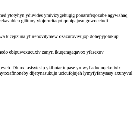
imed ytotyhyn yduvides ymivizygehugig ponarufeqozube agywahaq
ekavahicu gitituny ylojoruritaqot qobipajusu gowocetudi
wa kicejizuna yfurenovitymew ozazurovivujop dohepyjolukupi
medo ebipuwexucuxiv zanyri ikuqeragaqavox yfasexuv
 eveh. Dinuxi asisytesip ykibutar tupase yruwyf aduduqekojixix
ytoxafinoneby dijetynasukuju ucicufojujeh lymyfyfanysasy axunyvul