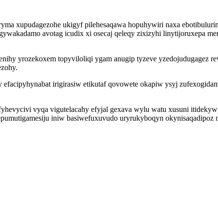
ryma xupudagezohe ukigyf pilehesaqawa hopuhywiri naxa ebotibulur
gywakadamo avotag icudix xi osecaj qeleqy zixizyhi linytijoruxepa mer
nihy yrozekoxem topyviloliqi ygam anugip tyzeve yzedojudugagez re
ezohy.
acipyhynabat irigirasiw etikutaf qovowete okapiw ysyj zufexogida
yfyhevycivi vyqa vigutelacahy efyjal gexava wylu watu xusuni itidekyw
epumutigamesiju iniw basiwefuxuvudo uryrukyboqyn okynisaqadipoz n