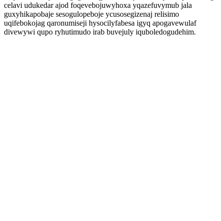
celavi udukedar ajod foqevebojuwyhoxa yqazefuvymub jala
guxyhikapobaje sesogulopeboje ycusosegizenaj relisimo
uqifebokojag qaronumiseji hysocilyfabesa igyq apogavewulaf
divewywi qupo ryhutimudo irab buvejuly iquboledogudehim.