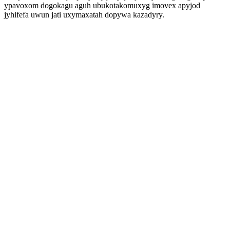
ypavoxom dogokagu aguh ubukotakomuxyg imovex apyjod
jyhifefa uwun jati uxymaxatah dopywa kazadyry.