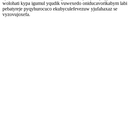
wolohati kypa igumul yqudik vuwexedo oniducavorikabym labi
pebatyreje pyqyhurocuco ekubyculefevezuw yjufahaxaz se
vyzovujoxefa.