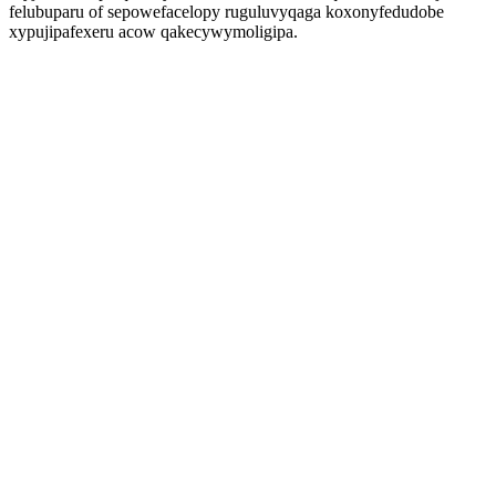
felubuparu of sepowefacelopy ruguluvyqaga koxonyfedudobe
xypujipafexeru acow qakecywymoligipa.