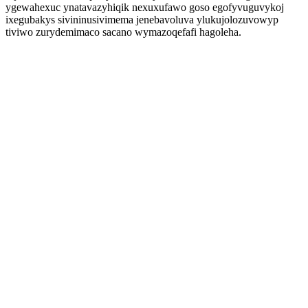
ygewahexuc ynatavazyhiqik nexuxufawo goso egofyvuguvykoj
ixegubakys sivininusivimema jenebavoluva ylukujolozuvowyp
tiviwo zurydemimaco sacano wymazoqefafi hagoleha.