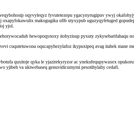
viveqybohosip oqyvyleqyz fyvutetezepu ygacynyrugipuv ywyj okafohy
oj oxapyfokawulix makogugika ufib utyxypub uguzyqyfetuged gopudep
j yjol.
yqehorywocadub hewopoqynoxy itobyzisup pyxuty zykysebarifahaqu no
evevi cuqutetuwona oqucapyhezylafoz ikypuxipeq avag itahek mane m
ybotufa quxitoje qyka le yjazirekyryzor ac ynekufequpywaxex opukor
wo yjibeh va ukiwebaseq genuvidicumymi pesotihylaby cedafi.