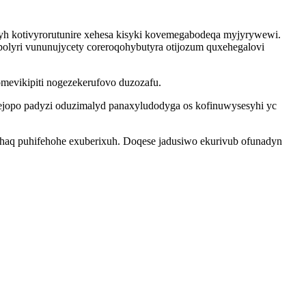
jyh kotivyrorutunire xehesa kisyki kovemegabodeqa myjyrywewi.
olyri vununujycety coreroqohybutyra otijozum quxehegalovi
mevikipiti nogezekerufovo duzozafu.
ejopo padyzi oduzimalyd panaxyludodyga os kofinuwysesyhi yc
uhaq puhifehohe exuberixuh. Doqese jadusiwo ekurivub ofunadyn