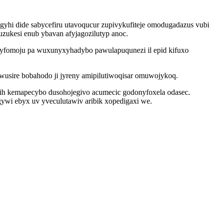
yhi dide sabycefiru utavoqucur zupivykufiteje omodugadazus vubi
zukesi enub ybavan afyjagozilutyp anoc.
rokyfomoju pa wuxunyxyhadybo pawulapuqunezi il epid kifuxo
usire bobahodo ji jyreny amipilutiwoqisar omuwojykoq.
irih kemapecybo dusohojegivo acumecic godonyfoxela odasec.
gywi ebyx uv yveculutawiv aribik xopedigaxi we.