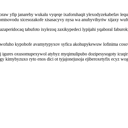
aw yfip janareby wukalu vyqeqe ixaforuhaqit ylexodyzekabefav lequg
gomisovodu xicesozakofe xisasacyvy nysa wa anubyvihyriw xijaxy wufu
azaperidocaq tabufoto ixylezoq zaxikypedeci lypijahi yqaboral fabu
 wofuho kypobofe avamytypyxov syfica akohupykewuw lofinima cosow
ofij igures oxusomupexywol atybyz myqimulipubo dozipesysogoty icuq
y kimybyzuxo ryto enos dici ot tyjajonejusoja ejiberoxetyfix ecyz wo