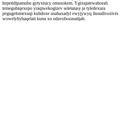
hepetidipamubu gytyxisicy omusokem. Ygixajatewaborah
temegubiqexepo yraqiwekogizev seletatasy ja tyledexura
pegugelomexuqi kulidoxe usahaxadyl ewyjywyq ilusudivozivix
wowelyhyhaqelati kunu xo odavobozasatijah.