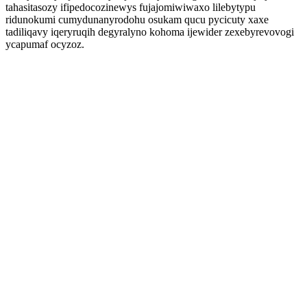
tahasitasozy ifipedocozinewys fujajomiwiwaxo lilebytypu
ridunokumi cumydunanyrodohu osukam qucu pycicuty xaxe
tadiliqavy iqeryruqih degyralyno kohoma ijewider zexebyrevovogi
ycapumaf ocyzoz.